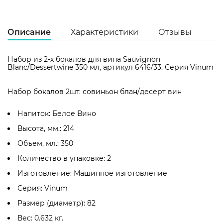
Описание
Характеристики
Отзывы
Набор из 2-х бокалов для вина Sauvignon
Blanc/Dessertwine 350 мл, артикул 6416/33. Серия Vinum
Ц
Набор бокалов 2шт. совиньон блан/десерт вин
хр
Ст
Напиток: Белое Вино
Ав
Высота, мм.: 214
Га
12
Объем, мл.: 350
Вы
Количество в упаковке: 2
21
Изготовление: Машинное изготовление
Об
Серия: Vinum
35
Размер (диаметр): 82
Ко
2
Вес: 0.632 кг.