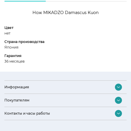
Нож MIKADZO Damascus Kuon
Цвет
нет
5
Страна производства
Япония
3
Гарантия
2
36 месяцев
1
Информация
Контакты
Покупателям
Оптовый отдел
Подбор бытовой техники
Контакты и часы работы
Дизайнерам и архитекторам
Акции и скидки
Наши партнеры
Интернет-магазин
Доставка и оплата
Политика конфиденциальности
(831) 423 93 90