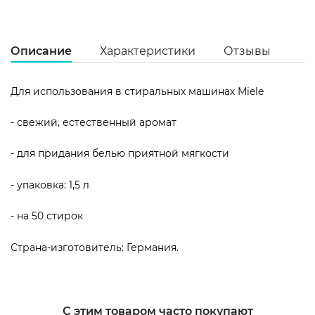
Описание
Характеристики
Отзывы
Для использования в стиральных машинах Miele
- свежий, естественный аромат
Ц
не
- для придания белью приятной мягкости
Ст
Ге
- упаковка: 1,5 л
Га
12
- на 50 стирок
Страна-изготовитель: Германия.
С этим товаром часто покупают