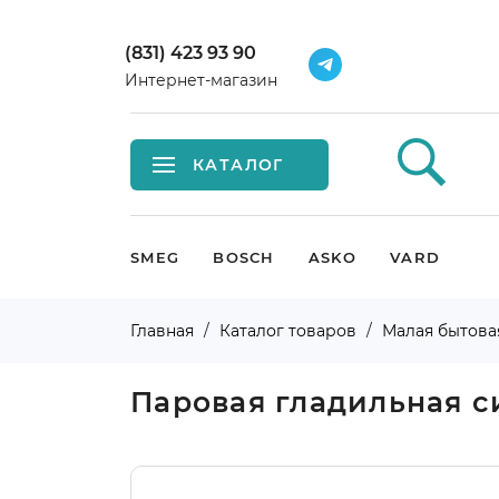
(831) 423 93 90
Интернет-магазин
КАТАЛОГ
Встраиваемая техника
SMEG
BOSCH
ASKO
VARD
Крупная бытовая техника
Главная
Каталог товаров
Малая бытова
Малая бытовая техника
Паровая гладильная 
Мойки и смесители
Климатическая техника