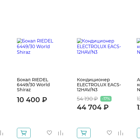
Бокал RIEDEL
Кондиционер
А
6449/30 World
ELECTROLUX EACS-
к
Shiraz
12HAV/N3
N
10 400 ₽
54 190 ₽
1
-17%
44 704 ₽