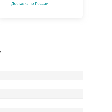
Доставка по России
A
★
★
★
★
★
5
4
3
2
1