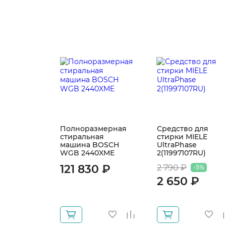
Полноразмерная
Средство для
стиральная
стирки MIELE
машина BOSCH
UltraPhase
WGB 2440XME
2(11997107RU)
121 830 ₽
2 790 ₽
-5%
2 650 ₽