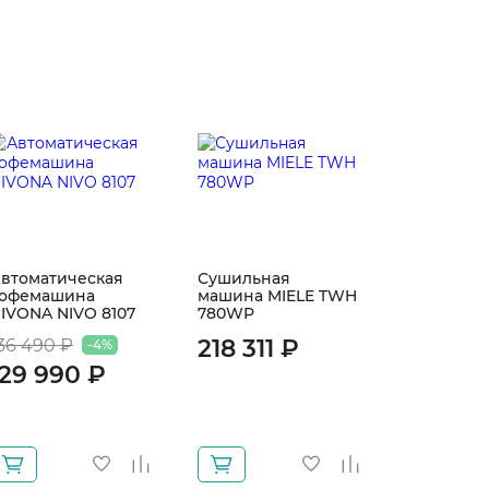
втоматическая
Сушильная
Ароматиз
офемашина
машина MIELE TWH
MIELE для
IVONA NIVO 8107
780WP
сушильн
NATURE
218 311 ₽
36 490 ₽
-4%
11997100E
129 990 ₽
1 980 ₽
1 880 