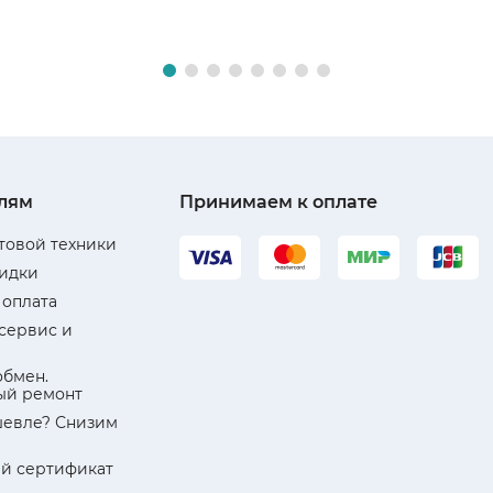
лям
Принимаем к оплате
товой техники
кидки
 оплата
 сервис и
обмен.
ый ремонт
евле? Снизим
й сертификат