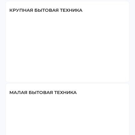
КРУПНАЯ БЫТОВАЯ ТЕХНИКА
Холодильники отдельностоящие
Посудомоечные машины
Стиральные машины
МАЛАЯ БЫТОВАЯ ТЕХНИКА
Кухонные комбайны
Мини-печи
Кофеварки
Мясорубки