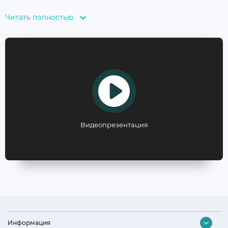
машин; выпускаем отдельно стоящие плиты и
Читать полностью
встраиваемые духовки в г. Чайковский, где находится
новейшее оборудование предприятия «Газпром
бытовые системы».
Специальная линейка высококачественных стиральных
машин производится на современной фабрике г. Измир,
Турция.
Десятки крупнейших производителей мира являются
Видеопрезентация
нашими партнерами в производстве малых бытовых
приборов на высококачественных линиях в КНР.
Информация