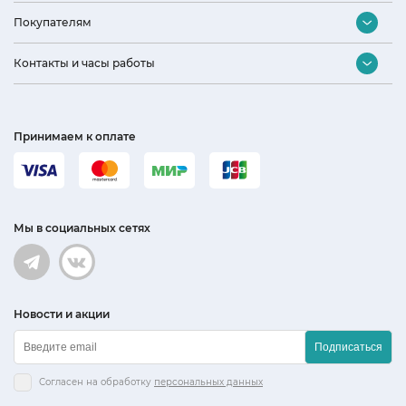
Контакты
Покупателям
Оптовый отдел
Подбор бытовой техники
Контакты и часы работы
Дизайнерам и архитекторам
Акции и скидки
Наши партнеры
Интернет-магазин
Доставка и оплата
Политика конфиденциальности
(831) 423 93 90
Установка, сервис и гарантия
Принимаем к оплате
Фирменный магазин OMOIKIRI и KORTING
Возврат и обмен. Гарантийный ремонт
+7 (920) 005 76 82
Нашли дешевле? Снизим цену!
СИМОНА Белинского, 15
Подарочный сертификат
(831) 423 76 00
Кухни
Мы в социальных сетях
Кухни
(831) 212 82 42
info@simona-bt.ru
Новости и акции
Пн-Сб: 10-20, Вс: 10-18
Подписаться
Согласен на обработку
персональных данных