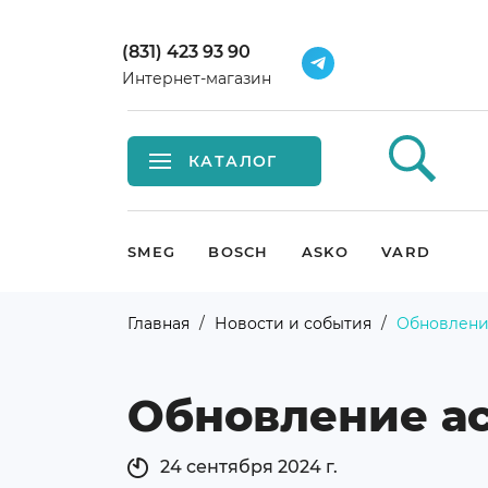
(831) 423 93 90
Интернет-магазин
КАТАЛОГ
Встраиваемая техника
SMEG
BOSCH
ASKO
VARD
Крупная бытовая техника
Главная
Новости и события
Обновлени
Малая бытовая техника
Обновление а
Мойки и смесители
Климатическая техника
24 сентября 2024 г.