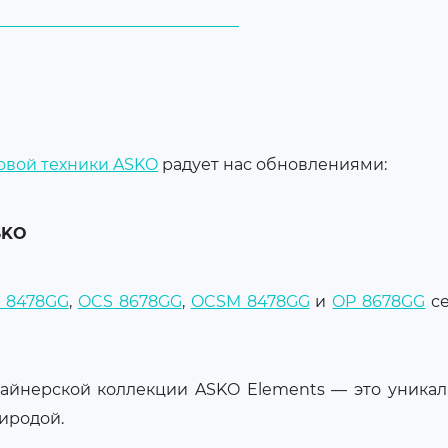
овой техники ASKO
радует нас обновлениями:
SKO
 8478GG
,
OCS 8678GG
,
OCSM 8478GG
и
OP 8678GG
се
йнерской коллекции ASKO Elements — это уникальн
иродой.