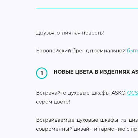
Бокалы и посуда
Средства по уходу за
техникой
Друзья, отличная новость!
Аксессуары для бытовой
техники
Европейский бренд премиальной
быт
Уцененные товары
НОВЫЕ ЦВЕТА В ИЗДЕЛИЯХ A
Встречайте духовые шкафы ASKO
OCS
сером цвете!
Встраиваемые духовые шкафы из диза
современный дизайн и гармонию с пр