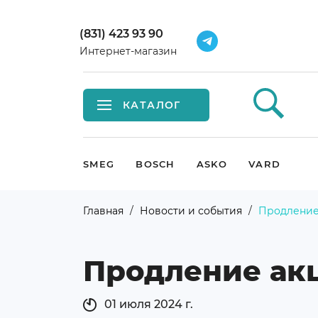
(831) 423 93 90
Интернет-магазин
КАТАЛОГ
Встраиваемая техника
SMEG
BOSCH
ASKO
VARD
Крупная бытовая техника
Главная
Новости и события
Продление 
Малая бытовая техника
Продление акц
Мойки и смесители
Климатическая техника
01 июля 2024 г.