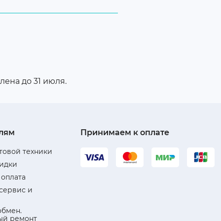
ена до 31 июля.
лям
Принимаем к оплате
товой техники
кидки
 оплата
 сервис и
обмен.
ый ремонт