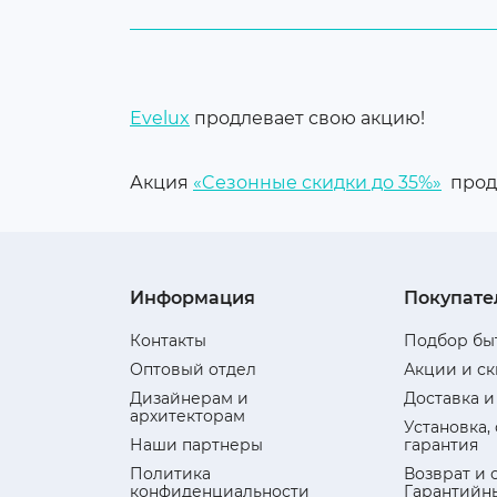
Бокалы и посуда
Средства по уходу за
техникой
Evelux
продлевает свою акцию!
Аксессуары для бытовой
техники
Акция
«Cезонные скидки до 35%»
продл
Уцененные товары
Информация
Покупате
Контакты
Подбор бы
Оптовый отдел
Акции и с
Дизайнерам и
Доставка и
архитекторам
Установка,
Наши партнеры
гарантия
Политика
Возврат и 
конфиденциальности
Гарантийн