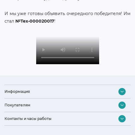
И мы уже готовы объявить очередного победителя! Им
стал
№Тех-000020017
!
Информация
Контакты
Покупателям
Оптовый отдел
Подбор бытовой техники
Контакты и часы работы
Дизайнерам и архитекторам
Акции и скидки
Наши партнеры
Интернет-магазин
Доставка и оплата
Политика конфиденциальности