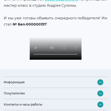
мастер-класс в студию Андрея Сулимы.
И мы уже готовы объявить очередного победителя! Им
стал
№ Бел-000000157
!
Информация
Контакты
Покупателям
Оптовый отдел
Подбор бытовой техники
Контакты и часы работы
Дизайнерам и архитекторам
Акции и скидки