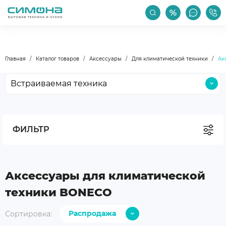
РАСПРОДАЖА
АКЦИИ
ПРОИЗВОДИТЕЛИ
Главная
Каталог товаров
Аксессуары
Для климатической техники
Ак
Встраиваемая техника
Крупная бытовая техника
Малая бытовая техника
ФИЛЬТР
Мойки и смесители
Климатическая техника
Бокалы и посуда
Аксессуары для климатической
Уход за техникой
техники BONECO
Аксессуары
Распродажа
Сортировка:
Уцененные товары