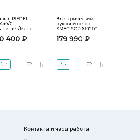
окал RIEDEL
Электрический
Холодиль
449/0
духовой шкаф
FC 18EN4
abernet/Merlot
SMEG SOP 6102TG
144 99
10 400 ₽
179 990 ₽
Контакты и часы работы