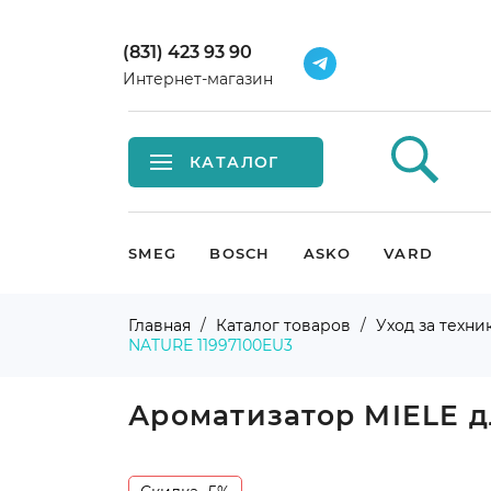
(831) 423 93 90
Интернет-магазин
КАТАЛОГ
Встраиваемая техника
SMEG
BOSCH
ASKO
VARD
Крупная бытовая техника
Главная
Каталог товаров
Уход за техни
NATURE 11997100EU3
Малая бытовая техника
Мойки и смесители
Ароматизатор MIELE 
Климатическая техника