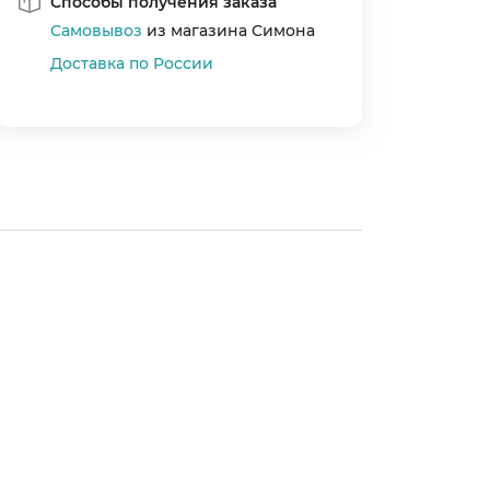
Способы получения заказа
Самовывоз
из магазина Симона
Доставка по России
Цвет
Страна произ
Гарантия