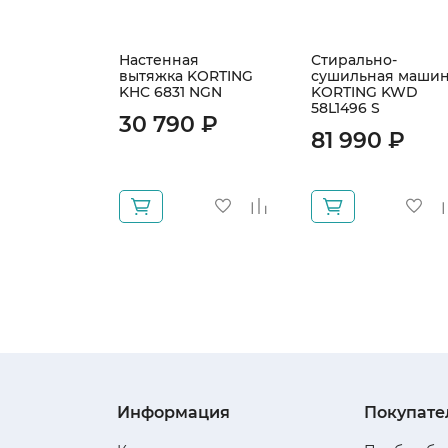
Настенная
Стирально-
вытяжка KORTING
сушильная маши
KHC 6831 NGN
KORTING KWD
58L1496 S
30 790 ₽
81 990 ₽
Информация
Покупате