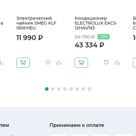
Электрический
Кондиционер
Б
на
чайник SMEG KLF
ELECTROLUX EACS-
6
05WHEU
12HAV/N3
C
11 990 ₽
54 190 ₽
-20%
43 334 ₽
лям
Принимаем к оплате