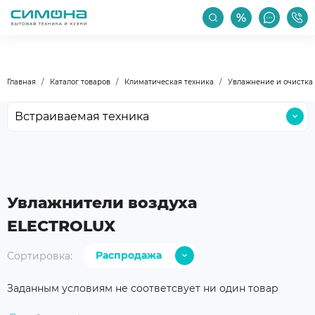
РАСПРОДАЖА
АКЦИИ
ПРОИЗВОДИТЕЛИ
Главная
Каталог товаров
Климатическая техника
Увлажнение и очистка 
Встраиваемая техника
Крупная бытовая техника
Малая бытовая техника
Мойки и смесители
Увлажнители воздуха
Климатическая техника
ELECTROLUX
Бокалы и посуда
Распродажа
Сортировка:
Уход за техникой
С дешевых
Аксессуары
Заданным условиям не соответсвует ни один товар
С дорогих
Уцененные товары