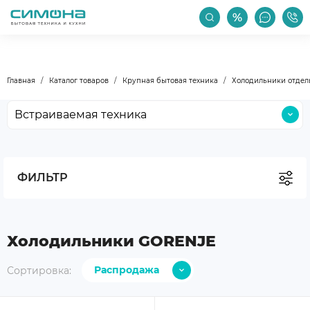
РАСПРОДАЖА
АКЦИИ
ПРОИЗВОДИТЕЛИ
Главная
Каталог товаров
Крупная бытовая техника
Холодильники отдел
Встраиваемая техника
Крупная бытовая техника
Малая бытовая техника
ФИЛЬТР
Мойки и смесители
Климатическая техника
Бокалы и посуда
Холодильники GORENJE
Уход за техникой
Распродажа
Сортировка:
Аксессуары
С дешевых
Уцененные товары