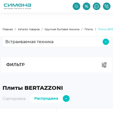
РАСПРОДАЖА
АКЦИИ
ПРОИЗВОДИТЕЛИ
Главная
Каталог товаров
Крупная бытовая техника
Плиты
Плиты BE
Встраиваемая техника
Крупная бытовая техника
Малая бытовая техника
ФИЛЬТР
Мойки и смесители
Климатическая техника
Бокалы и посуда
Плиты BERTAZZONI
Уход за техникой
Распродажа
Сортировка:
Аксессуары
С дешевых
Уцененные товары