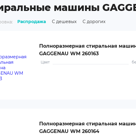
иральные машины GAGG
Распродажа
С дешевых
С дорогих
овка:
Полноразмерная стиральная маши
GAGGENAU WM 260163
Цвет
б
Полноразмерная стиральная маши
GAGGENAU WM 260164