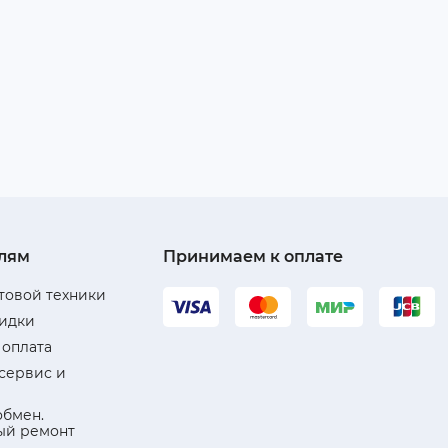
лям
Принимаем к оплате
товой техники
кидки
 оплата
 сервис и
обмен.
ый ремонт