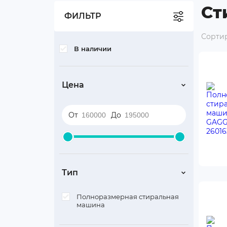
Ст
Бокалы и посуда
ФИЛЬТР
Средства по уходу за
Сортир
техникой
В наличии
Аксессуары для бытовой
техники
Цена
Уцененные товары
От
До
Тип
Полноразмерная стиральная
машина