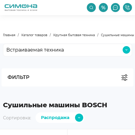
РАСПРОДАЖА
АКЦИИ
ПРОИЗВОДИТЕЛИ
Главная
Каталог товаров
Крупная бытовая техника
Сушильные машины 
Встраиваемая техника
Крупная бытовая техника
Малая бытовая техника
ФИЛЬТР
Мойки и смесители
Климатическая техника
Бокалы и посуда
Сушильные машины BOSCH
Уход за техникой
Распродажа
Сортировка:
Аксессуары
С дешевых
Уцененные товары