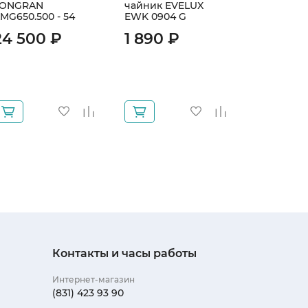
LONGRAN
чайник EVELUX
скребка M
MG650.500 - 54
EWK 0904 G
Лезвие д
скребка
24 500 ₽
1 890 ₽
1 540 ₽
1 463 
Контакты и часы работы
Интернет-магазин
(831) 423 93 90