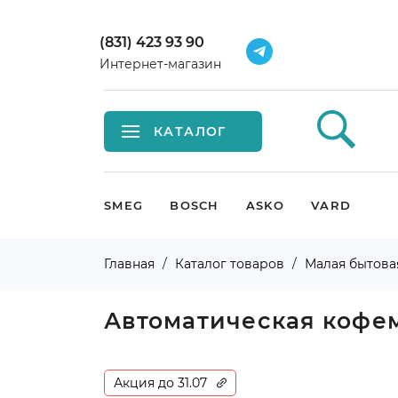
(831) 423 93 90
Интернет-магазин
КАТАЛОГ
Встраиваемая техника
SMEG
BOSCH
ASKO
VARD
Крупная бытовая техника
Главная
Каталог товаров
Малая бытова
Малая бытовая техника
Автоматическая коф
Мойки и смесители
Климатическая техника
Акция до 31.07