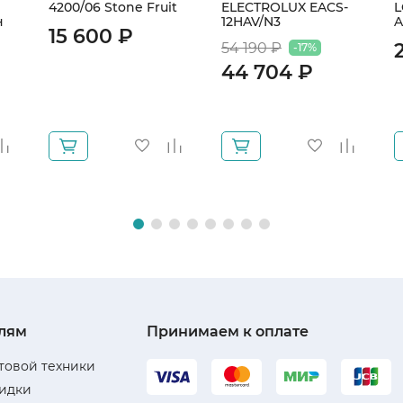
4200/06 Stone Fruit
ELECTROLUX EACS-
н
12HAV/N3
A
15 600 ₽
54 190 ₽
-17%
44 704 ₽
лям
Принимаем к оплате
товой техники
кидки