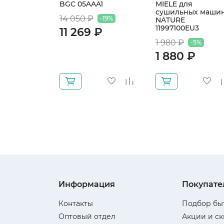
BGC 05AAA1
MIELE для
сушильных маши
14 050 ₽
-19%
NATURE
11997100EU3
11 269 ₽
1 980 ₽
-5%
1 880 ₽
Информация
Покупате
Контакты
Подбор бы
Оптовый отдел
Акции и с