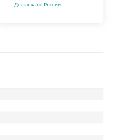
Доставка по России
★
★
★
★
★
5
4
3
2
1