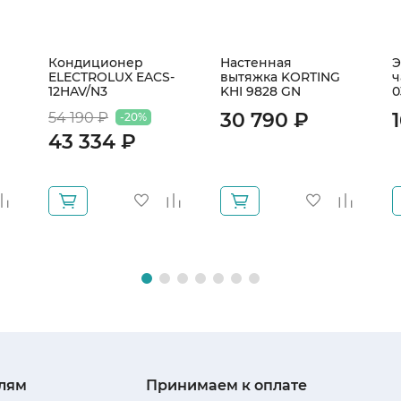
Кондиционер
Настенная
Э
ELECTROLUX EACS-
вытяжка KORTING
ч
12HAV/N3
KHI 9828 GN
30 790 ₽
54 190 ₽
-20%
43 334 ₽
лям
Принимаем к оплате