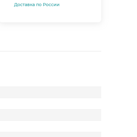
Доставка по России
★
★
★
★
★
5
4
3
2
1