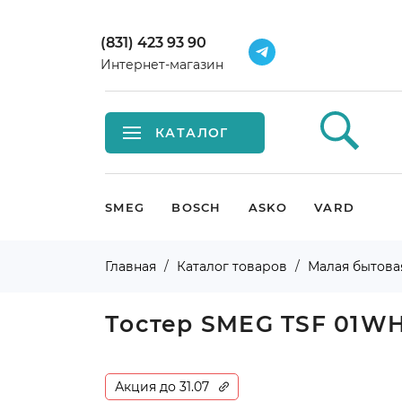
(831) 423 93 90
Интернет-магазин
КАТАЛОГ
Встраиваемая техника
SMEG
BOSCH
ASKO
VARD
Крупная бытовая техника
Главная
Каталог товаров
Малая бытова
Малая бытовая техника
Тостер SMEG TSF 01
Мойки и смесители
Климатическая техника
Акция до 31.07