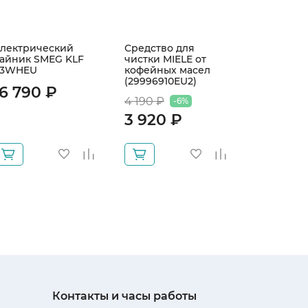
лектрический
Средство для
Бокал RIE
айник SMEG KLF
чистки MIELE от
4425/05
03WHEU
кофейных масел
Viognier/
(29996910EU2)
16 790 ₽
15 600
4 190 ₽
-6%
3 920 ₽
Контакты и часы работы