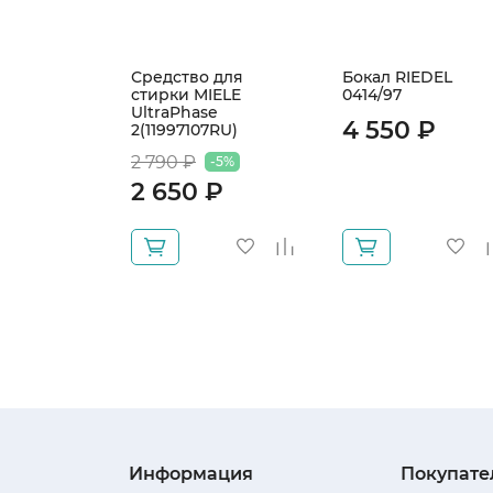
Средство для
Бокал RIEDEL
стирки MIELE
0414/97
UltraPhase
4 550 ₽
2(11997107RU)
2 790 ₽
-5%
2 650 ₽
Информация
Покупате