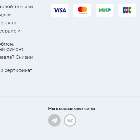
товой техники
кидки
 оплата
 сервис и
обмен.
ый ремонт
евле? Снизим
й сертификат
Мы в социальных сетях