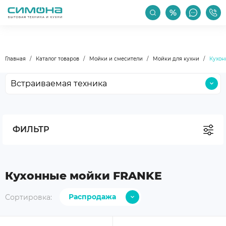
РАСПРОДАЖА
АКЦИИ
ПРОИЗВОДИТЕЛИ
Главная
Каталог товаров
Мойки и смесители
Мойки для кухни
Кухон
Встраиваемая техника
Крупная бытовая техника
Малая бытовая техника
ФИЛЬТР
Мойки и смесители
Климатическая техника
Бокалы и посуда
Кухонные мойки FRANKE
Уход за техникой
Распродажа
Сортировка:
Аксессуары
С дешевых
Уцененные товары