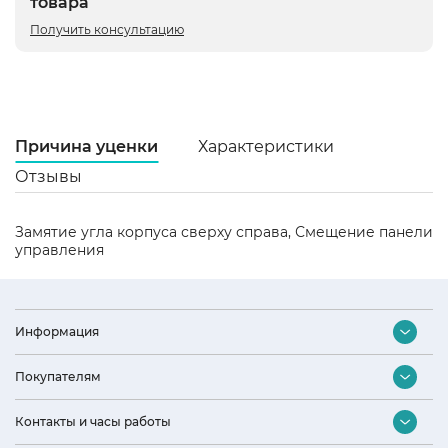
товара
Получить консультацию
Причина уценки
Характеристики
Отзывы
Замятие угла корпуса сверху справа, Смещение панели
управления
Ц
с
Ст
Информация
Бе
Контакты
Покупателям
Га
Оптовый отдел
12
Подбор бытовой техники
Контакты и часы работы
Дизайнерам и архитекторам
Ши
Акции и скидки
4