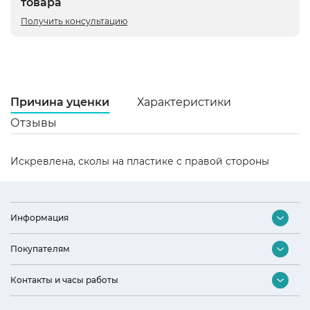
товара
Получить консультацию
Причина уценки
Характеристики
Отзывы
Искревлена, сколы на пластике с правой стороны
Ц
не
Информация
Ст
И
Контакты
Покупателям
Оптовый отдел
Га
Подбор бытовой техники
12
Контакты и часы работы
Дизайнерам и архитекторам
Акции и скидки
Ши
Наши партнеры
Интернет-магазин
60