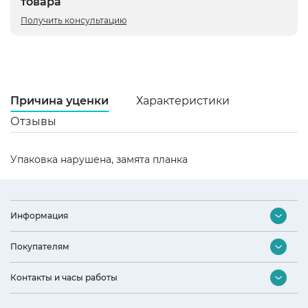
товара
Получить консультацию
Причина уценки
Характеристики
Отзывы
В
Упаковка нарушена, замята планка
Ц
ч
Информация
Ст
Ки
Контакты
Покупателям
Оптовый отдел
Га
Подбор бытовой техники
12
Контакты и часы работы
Дизайнерам и архитекторам
Акции и скидки
Ши
Наши партнеры
Интернет-магазин
59