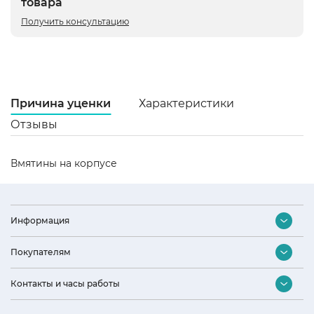
товара
Получить консультацию
Причина уценки
Характеристики
Отзывы
Вмятины на корпусе
Ц
Информация
б
Ши
Контакты
Покупателям
59
Оптовый отдел
Гл
Подбор бытовой техники
Контакты и часы работы
Дизайнерам и архитекторам
56
Акции и скидки
Наши партнеры
Вы
Интернет-магазин