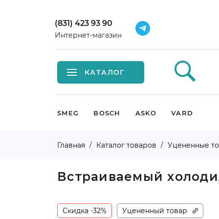
(831) 423 93 90
Интернет-магазин
КАТАЛОГ
Встраиваемая техника
SMEG
BOSCH
ASKO
VARD
Крупная бытовая техника
Главная
Каталог товаров
Уцененные т
Малая бытовая техника
Встраиваемый холоди
Мойки и смесители
Климатическая техника
Скидка -32%
Уцененный товар