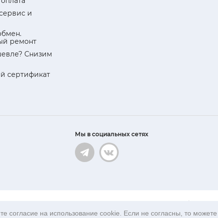
 оплата
 сервис и
обмен.
ый ремонт
евле? Снизим
й сертификат
Мы в социальных сетях
ационный характер и ни при каких условиях не является публичной 
е согласие на использование cookie. Если не согласны, то можете 