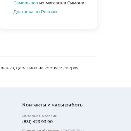
Самовывоз
из магазина Симона
Доставка по России
планка, царапина на корпусе сверху,
Цвет
Страна произ
Контакты и часы работы
Гарантия
Интернет-магазин
Ширина (см)
(831) 423 93 90
Глубина (см)
Фирменный магазин OMOIKIRI и