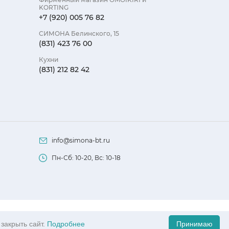
KORTING
Высота (см)
+7 (920) 005 76 82
Морозильная
СИМОНА Белинского, 15
(831) 423 76 00
Управление
Кухни
(831) 212 82 42
Энергопотреб
Количество к
Количество к
Зона свежест
info@simona-bt.ru
No Frost
Пн-Сб: 10-20, Вс: 10-18
Автономное с
Мощность зам
Суперзаморо
офертой, определяемой положениями Статьи 437
Суперохлажд
закрыть сайт.
Подробнее
Принимаю