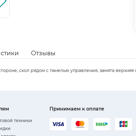
истики
Отзывы
тороне, скол рядом с панелью управления, замята верхняя 
лям
Принимаем к оплате
товой техники
кидки