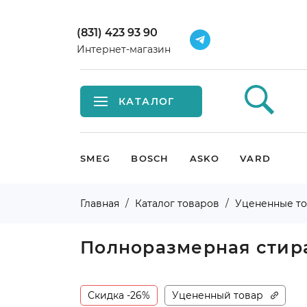
(831) 423 93 90
Интернет-магазин
КАТАЛОГ
Встраиваемая техника
SMEG
BOSCH
ASKO
VARD
Крупная бытовая техника
Главная
Каталог товаров
Уцененные т
Малая бытовая техника
Полноразмерная стир
Мойки и смесители
Климатическая техника
Скидка -26%
Уцененный товар