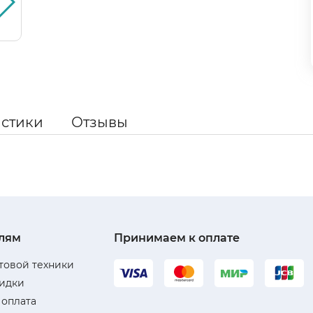
истики
Отзывы
лям
Принимаем к оплате
товой техники
кидки
 оплата