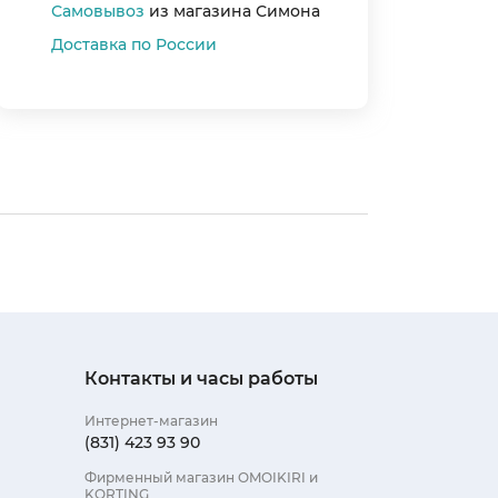
Самовывоз
из магазина Симона
Доставка по России
Цвет
Страна произ
Контакты и часы работы
Гарантия
Интернет-магазин
(831) 423 93 90
Ширина (см)
Фирменный магазин OMOIKIRI и
Глубина (см)
KORTING