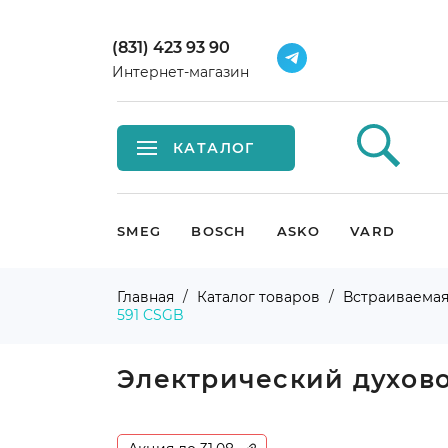
(831) 423 93 90
Интернет-магазин
КАТАЛОГ
Встраиваемая техника
SMEG
BOSCH
ASKO
VARD
Крупная бытовая техника
Главная
Каталог товаров
Встраиваемая
591 CSGB
Малая бытовая техника
Мойки и смесители
Электрический духов
Климатическая техника