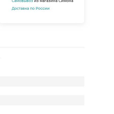
Самовывоз
из магазина Симона
Доставка по России
B
★
★
★
★
★
5
4
3
2
1