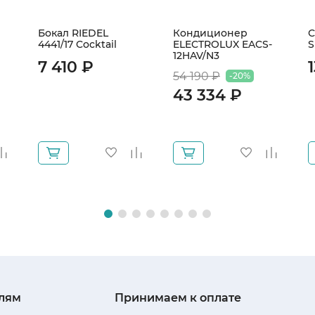
Бокал RIEDEL
Кондиционер
С
4441/17 Cocktail
ELECTROLUX EACS-
S
12HAV/N3
7 410 ₽
54 190 ₽
-20%
43 334 ₽
лям
Принимаем к оплате