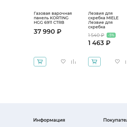
Газовая варочная
Лезвия для
панель KORTING
скребка MIELE
HGG 6911 CTRB
Лезвие для
скребка
37 990 ₽
1 540 ₽
-5%
1 463 ₽
Информация
Покупате