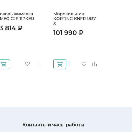
оковыжималка
Морозильник
Средство
MEG CJF 11PKEU
KORTING KNFR 1837
чистки MI
X
кофейных
13 814 ₽
(29996910
101 990 ₽
4 190 ₽
3 920 
Контакты и часы работы