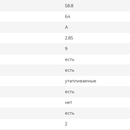
58.8
64
A
2.85
9
есть
есть
утапливаемые
есть
нет
есть
2