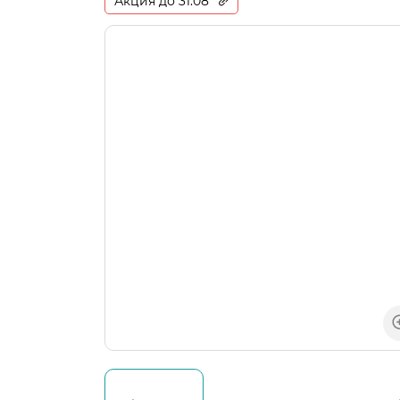
Акция до 31.08
Бокалы и посуда
Средства по уходу за
техникой
Аксессуары для бытовой
техники
Уцененные товары