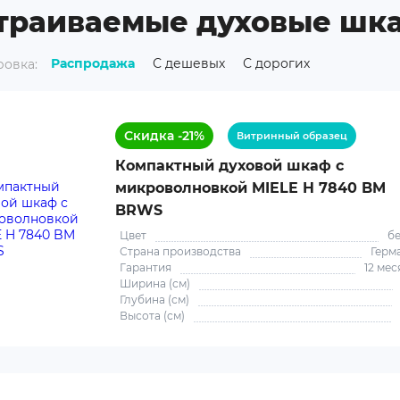
траиваемые духовые шк
Распродажа
С дешевых
С дорогих
овка:
Скидка -21%
Витринный образец
Компактный духовой шкаф с
микроволновкой MIELE H 7840 BM
BRWS
Цвет
б
Страна производства
Герм
Гарантия
12 мес
Ширина (см)
Глубина (см)
Высота (см)