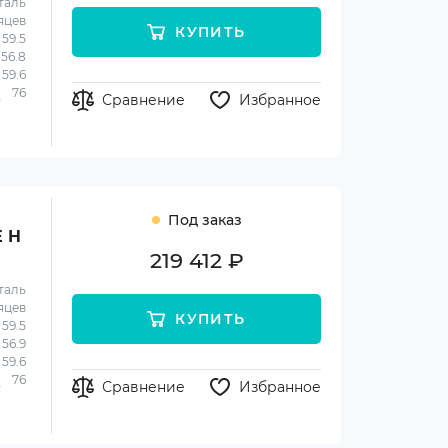
таль
яцев
КУПИТЬ
59.5
56.8
59.6
76
Сравнение
Избранное
Под заказ
E H
219 412 ₽
таль
яцев
КУПИТЬ
59.5
56.9
59.6
76
Сравнение
Избранное