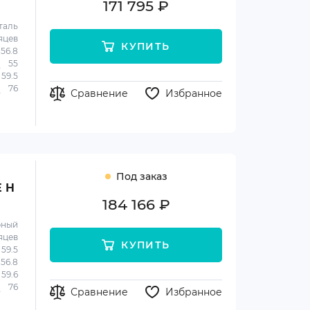
171 795 ₽
таль
яцев
КУПИТЬ
56.8
55
59.5
76
Сравнение
Избранное
Под заказ
E H
184 166 ₽
рный
яцев
КУПИТЬ
59.5
56.8
59.6
76
Сравнение
Избранное