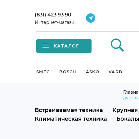
(831) 423 93 90
Интернет-магазин
КАТАЛОГ
Встраиваемая техника
SMEG
BOSCH
ASKO
VARD
Крупная бытовая техника
Главна
духов
Малая бытовая техника
Встраиваемая техника
Крупная
Мойки и смесители
Климатическая техника
Бокалы
Климатическая техника