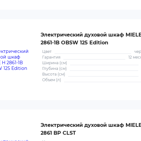
Электрический духовой шкаф MIEL
2861-1B OBSW 125 Edition
Цвет
че
Гарантия
12 мес
Ширина (см)
Глубина (см)
Высота (см)
Объем (л)
Электрический духовой шкаф MIEL
2861 BP CLST