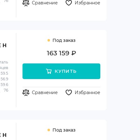
76
Сравнение
Избранное
Под заказ
E H
163 159 ₽
таль
яцев
КУПИТЬ
59.5
56.9
59.6
76
Сравнение
Избранное
Под заказ
E H