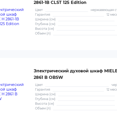
2861-1B CLST 125 Edition
Цвет
нержавеющая с
Гарантия
12 мес
Ширина (см)
Глубина (см)
Высота (см)
Объем (л)
Электрический духовой шкаф MIEL
2861 B OBSW
Цвет
че
Гарантия
12 мес
Ширина (см)
Глубина (см)
Высота (см)
Объем (л)