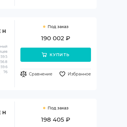
Под заказ
E H
190 002 ₽
рный
яцев
КУПИТЬ
59.5
56.8
59.6
76
Сравнение
Избранное
Под заказ
E H
198 405 ₽