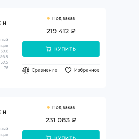
Под заказ
E H
219 412 ₽
рный
яцев
КУПИТЬ
59.6
56.8
59.5
76
Сравнение
Избранное
Под заказ
E H
231 083 ₽
рный
яцев
КУПИТЬ