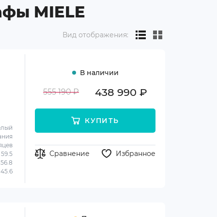
афы MIELE
Вид отображения:
В наличии
438 990 ₽
555 190 ₽
КУПИТЬ
елый
ания
яцев
Сравнение
Избранное
59.5
56.8
45.6