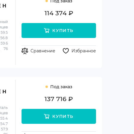
Под заказ
E H
114 374 ₽
рный
яцев
КУПИТЬ
59.5
56.8
59.6
76
Сравнение
Избранное
Под заказ
E H
137 716 ₽
таль
яцев
КУПИТЬ
55.4
54.7
57.9