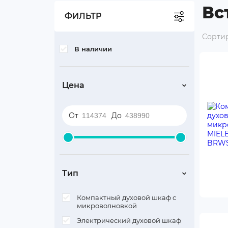
Вс
Бокалы и посуда
ФИЛЬТР
Средства по уходу за
Сортир
техникой
В наличии
Аксессуары для бытовой
техники
Цена
Уцененные товары
От
До
Тип
Компактный духовой шкаф с
микроволновкой
Электрический духовой шкаф