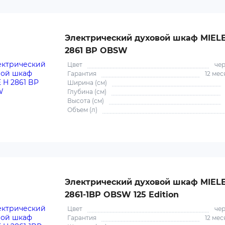
Электрический духовой шкаф MIEL
2861 BP OBSW
Цвет
че
Гарантия
12 мес
Ширина (см)
Глубина (см)
Высота (см)
Объем (л)
Электрический духовой шкаф MIEL
2861-1BP OBSW 125 Edition
Цвет
че
Гарантия
12 мес