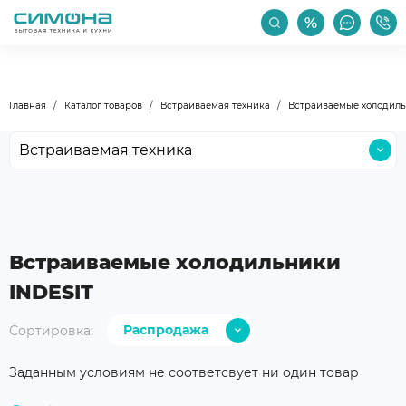
РАСПРОДАЖА
АКЦИИ
ПРОИЗВОДИТЕЛИ
Главная
Каталог товаров
Встраиваемая техника
Встраиваемые холодил
Встраиваемая техника
Крупная бытовая техника
Малая бытовая техника
Мойки и смесители
Встраиваемые холодильники
Климатическая техника
INDESIT
Бокалы и посуда
Распродажа
Сортировка:
Уход за техникой
С дешевых
Аксессуары
Заданным условиям не соответсвует ни один товар
С дорогих
Уцененные товары