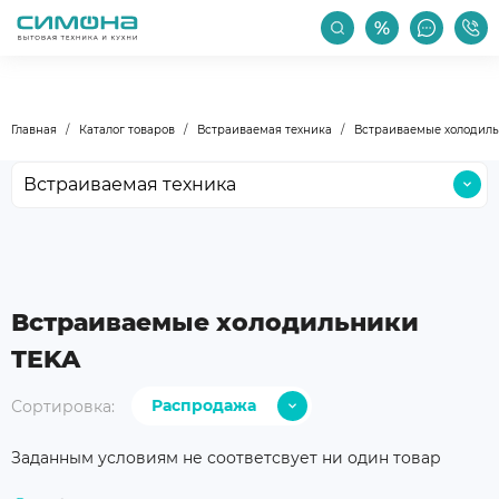
РАСПРОДАЖА
АКЦИИ
ПРОИЗВОДИТЕЛИ
Главная
Каталог товаров
Встраиваемая техника
Встраиваемые холодил
Встраиваемая техника
Крупная бытовая техника
Малая бытовая техника
Мойки и смесители
Встраиваемые холодильники
Климатическая техника
TEKA
Бокалы и посуда
Распродажа
Сортировка:
Уход за техникой
С дешевых
Аксессуары
Заданным условиям не соответсвует ни один товар
С дорогих
Уцененные товары