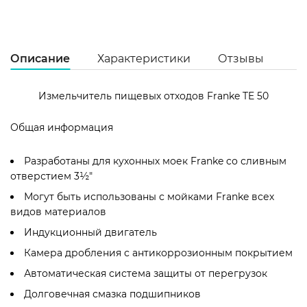
Описание
Характеристики
Отзывы
Измельчитель пищевых отходов Franke TE 50
Общая информация
Ц
к
Разработаны для кухонных моек Franke cо сливным
Ст
отверстием 3½"
П
Могут быть использованы с мойками Franke всех
Га
60
видов материалов
Ши
Индукционный двигатель
20
Камера дробления с антикоррозионным покрытием
Гл
Автоматическая система защиты от перегрузок
20
Долговечная смазка подшипников
Вы