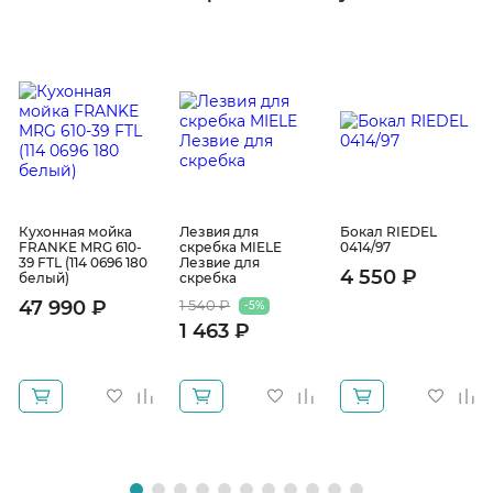
Кухонная мойка
Лезвия для
Бокал RIEDEL
FRANKE MRG 610-
скребка MIELE
0414/97
39 FTL (114 0696 180
Лезвие для
4 550 ₽
белый)
скребка
47 990 ₽
1 540 ₽
-5%
1 463 ₽