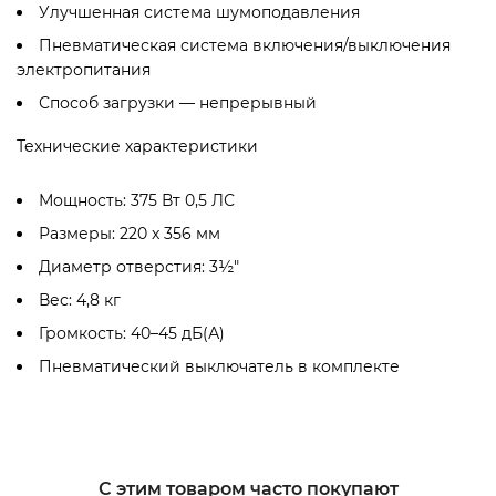
34
Улучшенная система шумоподавления
Мо
Пневматическая система включения/выключения
37
электропитания
Об
Способ загрузки — непрерывный
26
Ди
Технические характеристики
3.
Пн
Мощность: 375 Вт 0,5 ЛС
ес
Размеры: 220 x 356 мм
Об
Диаметр отверстия: 3½"
10
Вес: 4,8 кг
Громкость: 40–45 дБ(А)
Пневматический выключатель в комплекте
С этим товаром часто покупают