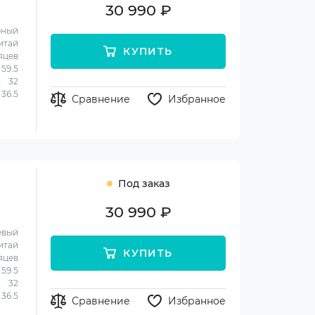
30 990 ₽
рный
итай
КУПИТЬ
яцев
59.5
32
36.5
Сравнение
Избранное
Под заказ
30 990 ₽
евый
итай
КУПИТЬ
яцев
59.5
32
36.5
Сравнение
Избранное