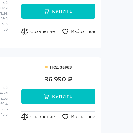
елый
итай
КУПИТЬ
яцев
59.5
31.3
39
Сравнение
Избранное
Под заказ
96 990 ₽
рный
ания
КУПИТЬ
яцев
59.4
53.6
45.5
Сравнение
Избранное