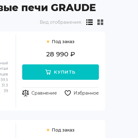
вые печи GRAUDE
Вид отображения:
Под заказ
28 990 ₽
рный
итай
КУПИТЬ
яцев
59.5
31.3
39
Сравнение
Избранное
Под заказ