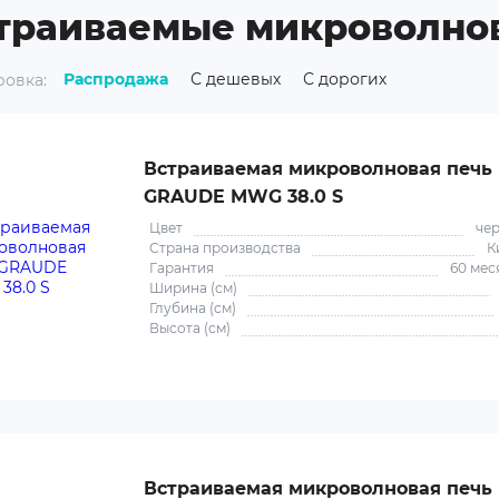
траиваемые микроволно
Распродажа
С дешевых
С дорогих
овка:
Встраиваемая микроволновая печь
GRAUDE MWG 38.0 S
Цвет
че
Страна производства
К
Гарантия
60 мес
Ширина (см)
Глубина (см)
Высота (см)
Встраиваемая микроволновая печь