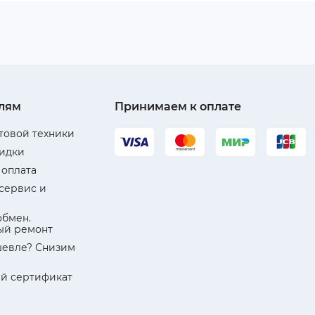
лям
Принимаем к оплате
товой техники
кидки
 оплата
 сервис и
обмен.
ый ремонт
евле? Снизим
й сертификат