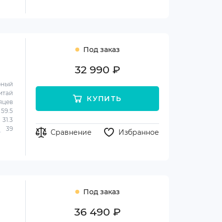
Под заказ
32 990 ₽
рный
итай
КУПИТЬ
яцев
59.5
31.3
39
Сравнение
Избранное
Под заказ
36 490 ₽