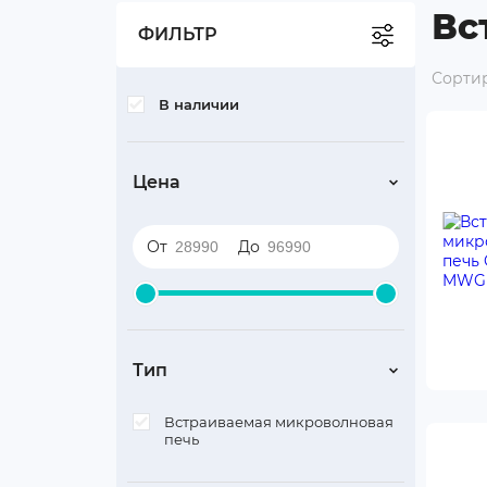
Вс
Бокалы и посуда
ФИЛЬТР
Средства по уходу за
Сортир
техникой
В наличии
Аксессуары для бытовой
техники
Цена
Уцененные товары
От
До
Тип
Встраиваемая микроволновая
печь