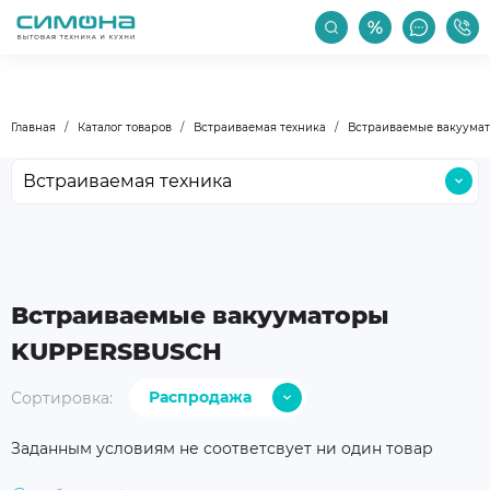
РАСПРОДАЖА
АКЦИИ
ПРОИЗВОДИТЕЛИ
Главная
Каталог товаров
Встраиваемая техника
Встраиваемые вакуума
Встраиваемая техника
Крупная бытовая техника
Малая бытовая техника
Мойки и смесители
Встраиваемые вакууматоры
Климатическая техника
KUPPERSBUSCH
Бокалы и посуда
Распродажа
Сортировка:
Уход за техникой
С дешевых
Аксессуары
Заданным условиям не соответсвует ни один товар
С дорогих
Уцененные товары