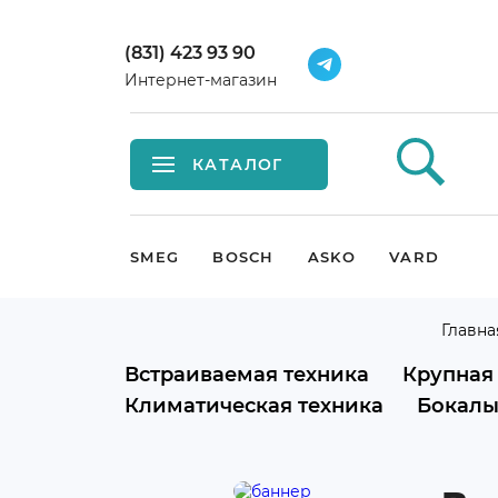
(831) 423 93 90
Интернет-магазин
КАТАЛОГ
Встраиваемая техника
SMEG
BOSCH
ASKO
VARD
Крупная бытовая техника
Главна
Малая бытовая техника
Встраиваемая техника
Крупная
Климатическая техника
Бокалы
Мойки и смесители
Климатическая техника