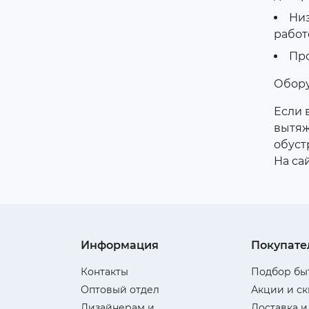
Низ
работ
Про
Обору
Если 
вытяж
обуст
На са
Информация
Покупате
Контакты
Подбор бы
Оптовый отдел
Акции и с
Дизайнерам и
Доставка и