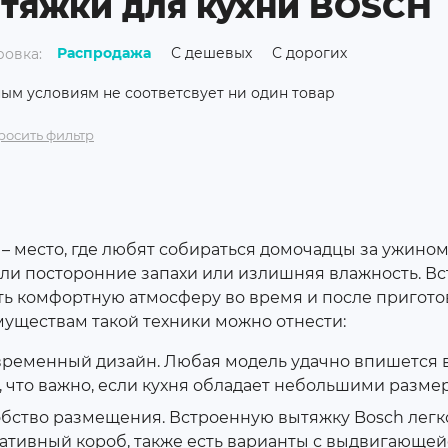
тяжки для кухни BOSCH
Распродажа
С дешевых
С дорогих
овка:
ым условиям не соответсвует ни один товар
росить фильтр
 – место, где любят собираться домочадцы за ужином
ли посторонние запахи или излишняя влажность. В
ть комфортную атмосферу во время и после пригот
уществам такой техники можно отнести:
ременный дизайн. Любая модель удачно впишется в
, что важно, если кухня обладает небольшими разме
бство размещения. Встроенную вытяжку Bosch легк
ативный короб, также есть варианты с выдвигающей