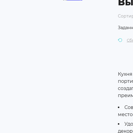
Вы
Бокалы и посуда
Сортир
Средства по уходу за
техникой
Заданн
Аксессуары для бытовой
Сб
техники
Уцененные товары
Кухня
порти
созда
преим
Сов
место
Удо
декор