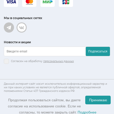
Нашли дешевле? Снизим цену!
СИМОНА Белинского, 15
Подарочный сертификат
+7 (920) 024-34-46
Кухни
Мы в социальных сетях
Кухни
(831) 212 82 42
info@simona-bt.ru
Новости и акции
Пн-Сб: 10-20, Вс: 10-18
Подписаться
Согласен на обработку
персональных данных
Данный интернет-сайт носит исключительно информационный характер и
ни при каких условиях не является публичной офертой, определяемой
положениями Статьи 437 Гражданского кодекса РФ.
Продолжая пользоваться сайтом, вы даете
Принимаю
согласие на использование cookie. Если не
0
согласны, то можете закрыть сайт.
Подробнее