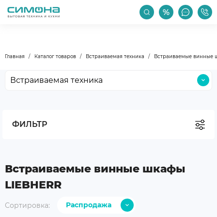
РАСПРОДАЖА
АКЦИИ
ПРОИЗВОДИТЕЛИ
Главная
Каталог товаров
Встраиваемая техника
Встраиваемые винные 
Встраиваемая техника
Крупная бытовая техника
Малая бытовая техника
ФИЛЬТР
Мойки и смесители
Климатическая техника
Бокалы и посуда
Встраиваемые винные шкафы
Уход за техникой
LIEBHERR
Аксессуары
Распродажа
Сортировка:
Уцененные товары